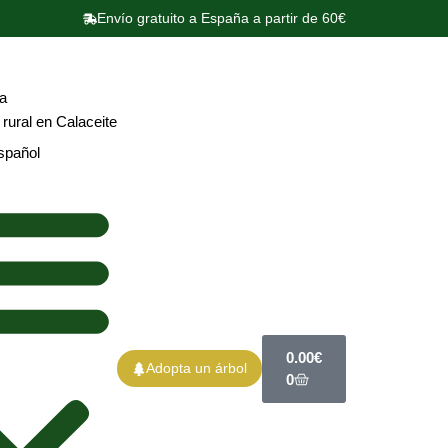
Envío gratuito a España a partir de 60€
a
rural en Calaceite
spañol
0.00
€
Adopta un árbol
0