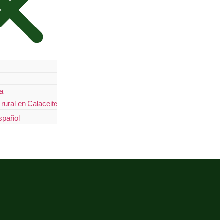
a
rural en Calaceite
spañol